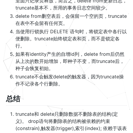
里面只记录页释放，简言之，delete from更新日志，
truncate基本不，所用的事务日志空间较少。
delete from删空表后，会保留一个空的页，truncate
在表中不会留有任何页。
当使用行锁执行 DELETE 语句时，将锁定表中各行以
便删除。truncate始终锁定表和页，而不是锁定各
行。
如果有identity产生的自增id列，delete from后仍然
从上次的数开始增加，即种子不变，而truncate后，
种子会恢复初始。
truncate不会触发delete的触发器，因为truncate操
作不记录各个行删除。
总结
truncate和 delete只删除数据不删除表的结构(定
义)。 drop语句将删除表的结构被依赖的约束
(constrain),触发器(trigger),索引(index); 依赖于该表