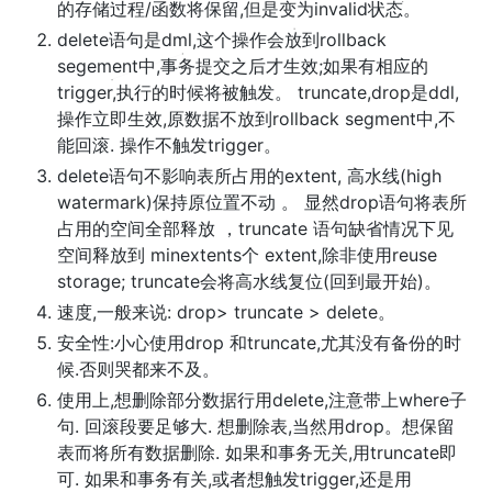
的存储过程/函数将保留,但是变为invalid状态。
delete语句是dml,这个操作会放到rollback
segement中,事务提交之后才生效;如果有相应的
trigger,执行的时候将被触发。 truncate,drop是ddl,
操作立即生效,原数据不放到rollback segment中,不
能回滚. 操作不触发trigger。
delete语句不影响表所占用的extent, 高水线(high
watermark)保持原位置不动 。 显然drop语句将表所
占用的空间全部释放 ，truncate 语句缺省情况下见
空间释放到 minextents个 extent,除非使用reuse
storage; truncate会将高水线复位(回到最开始)。
速度,一般来说: drop> truncate > delete。
安全性:小心使用drop 和truncate,尤其没有备份的时
候.否则哭都来不及。
使用上,想删除部分数据行用delete,注意带上where子
句. 回滚段要足够大. 想删除表,当然用drop。想保留
表而将所有数据删除. 如果和事务无关,用truncate即
可. 如果和事务有关,或者想触发trigger,还是用