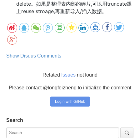
delete。如果是整理表内部的碎片,可以用truncate跟
上reuse stroage,再重新导入/插入数据。
Show Disqus Comments
Related
Issues
not found
Please contact @longfeizheng to initialize the comment
Login with GitHub
Search