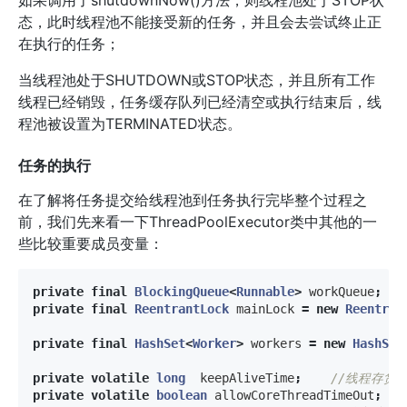
态，此时线程池不能接受新的任务，并且会去尝试终止正
在执行的任务；
当线程池处于SHUTDOWN或STOP状态，并且所有工作
线程已经销毁，任务缓存队列已经清空或执行结束后，线
程池被设置为TERMINATED状态。
任务的执行
在了解将任务提交给线程池到任务执行完毕整个过程之
前，我们先来看一下ThreadPoolExecutor类中其他的一
些比较重要成员变量：
private
final
BlockingQueue
<
Runnable
>
workQueue
;
private
final
ReentrantLock
mainLock
=
new
Reentran
private
final
HashSet
<
Worker
>
workers
=
new
HashSet
private
volatile
long
keepAliveTime
;
//线程存货时
private
volatile
boolean
allowCoreThreadTimeOut
;