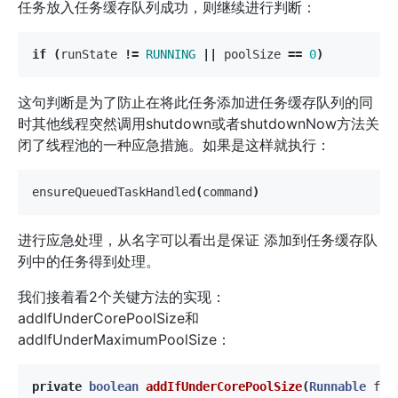
任务放入任务缓存队列成功，则继续进行判断：
if
(
runState
!=
RUNNING
||
poolSize
==
0
)
这句判断是为了防止在将此任务添加进任务缓存队列的同
时其他线程突然调用shutdown或者shutdownNow方法关
闭了线程池的一种应急措施。如果是这样就执行：
ensureQueuedTaskHandled
(
command
)
进行应急处理，从名字可以看出是保证 添加到任务缓存队
列中的任务得到处理。
我们接着看2个关键方法的实现：
addIfUnderCorePoolSize和
addIfUnderMaximumPoolSize：
private
boolean
addIfUnderCorePoolSize
(
Runnable
fir