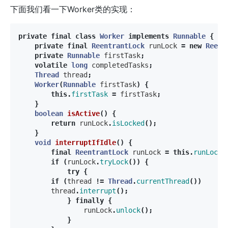
下面我们看一下Worker类的实现：
private
final
class
Worker
implements
Runnable
{
private
final
ReentrantLock
runLock
=
new
Reent
private
Runnable
firstTask
;
volatile
long
completedTasks
;
Thread
thread
;
Worker
(
Runnable
firstTask
)
{
this
.
firstTask
=
firstTask
;
}
boolean
isActive
()
{
return
runLock
.
isLocked
();
}
void
interruptIfIdle
()
{
final
ReentrantLock
runLock
=
this
.
runLock
;
if
(
runLock
.
tryLock
())
{
try
{
if
(
thread
!=
Thread
.
currentThread
())
thread
.
interrupt
();
}
finally
{
runLock
.
unlock
();
}