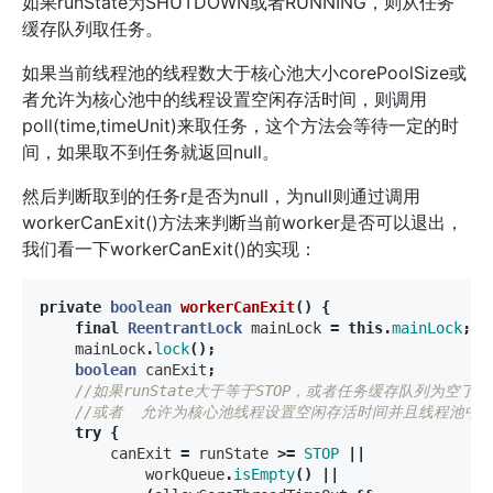
如果runState为SHUTDOWN或者RUNNING，则从任务
缓存队列取任务。
如果当前线程池的线程数大于核心池大小corePoolSize或
者允许为核心池中的线程设置空闲存活时间，则调用
poll(time,timeUnit)来取任务，这个方法会等待一定的时
间，如果取不到任务就返回null。
然后判断取到的任务r是否为null，为null则通过调用
workerCanExit()方法来判断当前worker是否可以退出，
我们看一下workerCanExit()的实现：
private
boolean
workerCanExit
()
{
final
ReentrantLock
mainLock
=
this
.
mainLock
;
mainLock
.
lock
();
boolean
canExit
;
//如果runState大于等于STOP，或者任务缓存队列为空了
//或者  允许为核心池线程设置空闲存活时间并且线程池中
try
{
canExit
=
runState
>=
STOP
||
workQueue
.
isEmpty
()
||