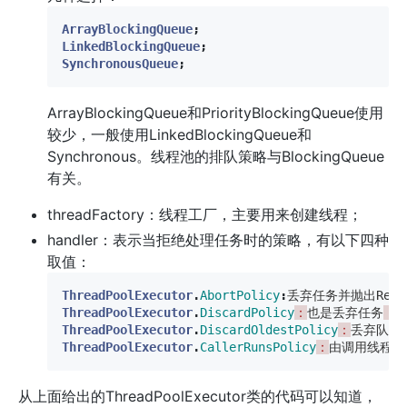
ArrayBlockingQueue
;
LinkedBlockingQueue
;
SynchronousQueue
;
ArrayBlockingQueue和PriorityBlockingQueue使用
较少，一般使用LinkedBlockingQueue和
Synchronous。线程池的排队策略与BlockingQueue
有关。
threadFactory：线程工厂，主要用来创建线程；
handler：表示当拒绝处理任务时的策略，有以下四种
取值：
ThreadPoolExecutor
.
AbortPolicy
:
丢弃任务并抛出Reject
ThreadPoolExecutor
.
DiscardPolicy
：
也是丢弃任务
，
ThreadPoolExecutor
.
DiscardOldestPolicy
：
丢弃队列
ThreadPoolExecutor
.
CallerRunsPolicy
：
由调用线程处
从上面给出的ThreadPoolExecutor类的代码可以知道，