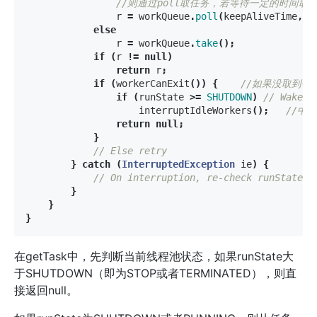
//则通过poll取任务，若等待一定的时间取不
r
=
workQueue
.
poll
(
keepAliveTime
,
T
else
r
=
workQueue
.
take
();
if
(
r
!=
null
)
return
r
;
if
(
workerCanExit
())
{
//如果没取到任务
if
(
runState
>=
SHUTDOWN
)
// Wake u
interruptIdleWorkers
();
//中
return
null
;
}
// Else retry
}
catch
(
InterruptedException
ie
)
{
// On interruption, re-check runState
}
}
}
在getTask中，先判断当前线程池状态，如果runState大
于SHUTDOWN（即为STOP或者TERMINATED），则直
接返回null。