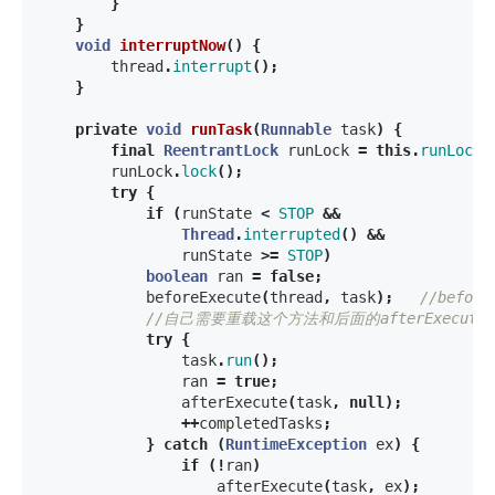
}
}
void
interruptNow
()
{
thread
.
interrupt
();
}
private
void
runTask
(
Runnable
task
)
{
final
ReentrantLock
runLock
=
this
.
runLock
;
runLock
.
lock
();
try
{
if
(
runState
<
STOP
&&
Thread
.
interrupted
()
&&
runState
>=
STOP
)
boolean
ran
=
false
;
beforeExecute
(
thread
,
task
);
//befo
//自己需要重载这个方法和后面的afterExecut
try
{
task
.
run
();
ran
=
true
;
afterExecute
(
task
,
null
);
++
completedTasks
;
}
catch
(
RuntimeException
ex
)
{
if
(!
ran
)
afterExecute
(
task
,
ex
);