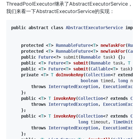
ThreadPoolExecutor继承了AbstractExecutorService，
我们来看一下AbstractExecutorService的实现：
public
abstract
class
AbstractExecutorService
imple
protected
<
T
>
RunnableFuture
<
T
>
newTaskFor
(
Runn
protected
<
T
>
RunnableFuture
<
T
>
newTaskFor
(
Call
public
Future
<?>
submit
(
Runnable
task
)
{};
public
<
T
>
Future
<
T
>
submit
(
Runnable
task
,
T
re
public
<
T
>
Future
<
T
>
submit
(
Callable
<
T
>
task
)
{
private
<
T
>
T
doInvokeAny
(
Collection
<?
extends
boolean
timed
,
long
nan
throws
InterruptedException
,
ExecutionExcep
};
public
<
T
>
T
invokeAny
(
Collection
<?
extends
Cal
throws
InterruptedException
,
ExecutionExcep
};
public
<
T
>
T
invokeAny
(
Collection
<?
extends
Cal
long
timeout
,
TimeUnit
u
throws
InterruptedException
,
ExecutionExcep
};