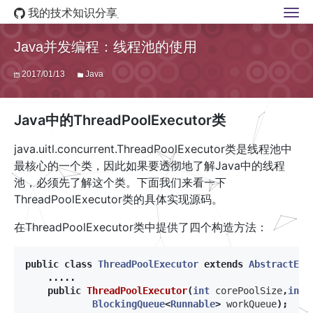
我的技术知识分享
Java并发编程：线程池的使用
2017/01/13
Java
Java中的ThreadPoolExecutor类
java.uitl.concurrent.ThreadPoolExecutor类是线程池中
最核心的一个类，因此如果要透彻地了解Java中的线程
池，必须先了解这个类。下面我们来看一下
ThreadPoolExecutor类的具体实现源码。
在ThreadPoolExecutor类中提供了四个构造方法：
public
class
ThreadPoolExecutor
extends
AbstractExe
.....
public
ThreadPoolExecutor
(
int
corePoolSize
,
int
BlockingQueue
<
Runnable
>
workQueue
);