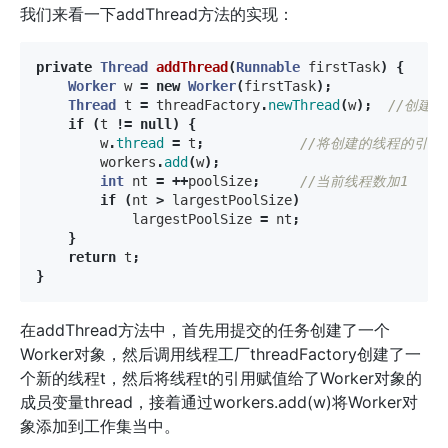
我们来看一下addThread方法的实现：
private
Thread
addThread
(
Runnable
firstTask
)
{
Worker
w
=
new
Worker
(
firstTask
);
Thread
t
=
threadFactory
.
newThread
(
w
);
//创建
if
(
t
!=
null
)
{
w
.
thread
=
t
;
//将创建的线程的引用赋
workers
.
add
(
w
);
int
nt
=
++
poolSize
;
//当前线程数加1     
if
(
nt
>
largestPoolSize
)
largestPoolSize
=
nt
;
}
return
t
;
}
在addThread方法中，首先用提交的任务创建了一个
Worker对象，然后调用线程工厂threadFactory创建了一
个新的线程t，然后将线程t的引用赋值给了Worker对象的
成员变量thread，接着通过workers.add(w)将Worker对
象添加到工作集当中。