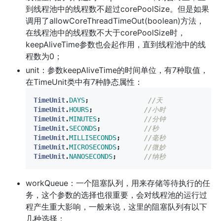
到线程池中的线程数不超过corePoolSize。但是如果
调用了allowCoreThreadTimeOut(boolean)方法，
在线程池中的线程数不大于corePoolSize时，
keepAliveTime参数也会起作用，直到线程池中的线
程数为0；
unit：参数keepAliveTime的时间单位，有7种取值，
在TimeUnit类中有7种静态属性：
TimeUnit
.
DAYS
;
//天
TimeUnit
.
HOURS
;
//小时
TimeUnit
.
MINUTES
;
//分钟
TimeUnit
.
SECONDS
;
//秒
TimeUnit
.
MILLISECONDS
;
//毫秒
TimeUnit
.
MICROSECONDS
;
//微妙
TimeUnit
.
NANOSECONDS
;
//纳秒
workQueue：一个阻塞队列，用来存储等待执行的任
务，这个参数的选择也很重要，会对线程池的运行过
程产生重大影响，一般来说，这里的阻塞队列有以下
几种选择：