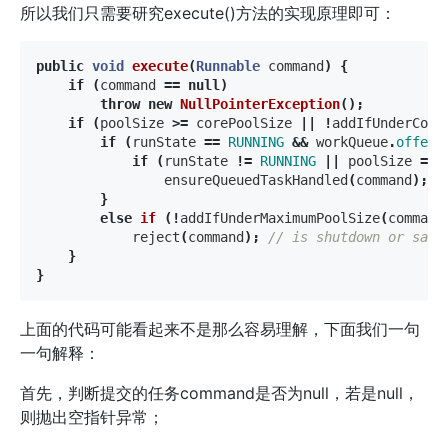
所以我们只需要研究execute()方法的实现原理即可：
public
void
execute
(
Runnable
command
)
{
if
(
command
==
null
)
throw
new
NullPointerException
();
if
(
poolSize
>=
corePoolSize
||
!
addIfUnderCore
if
(
runState
==
RUNNING
&&
workQueue
.
offer
(
if
(
runState
!=
RUNNING
||
poolSize
==
ensureQueuedTaskHandled
(
command
);
}
else
if
(!
addIfUnderMaximumPoolSize
(
command
reject
(
command
);
// is shutdown or satu
}
}
上面的代码可能看起来不是那么容易理解，下面我们一句
一句解释：
首先，判断提交的任务command是否为null，若是null，
则抛出空指针异常；