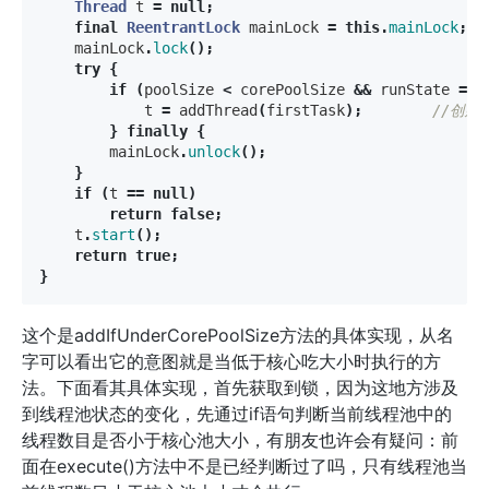
Thread
t
=
null
;
final
ReentrantLock
mainLock
=
this
.
mainLock
;
mainLock
.
lock
();
try
{
if
(
poolSize
<
corePoolSize
&&
runState
==
t
=
addThread
(
firstTask
);
//创建线
}
finally
{
mainLock
.
unlock
();
}
if
(
t
==
null
)
return
false
;
t
.
start
();
return
true
;
}
这个是addIfUnderCorePoolSize方法的具体实现，从名
字可以看出它的意图就是当低于核心吃大小时执行的方
法。下面看其具体实现，首先获取到锁，因为这地方涉及
到线程池状态的变化，先通过if语句判断当前线程池中的
线程数目是否小于核心池大小，有朋友也许会有疑问：前
面在execute()方法中不是已经判断过了吗，只有线程池当