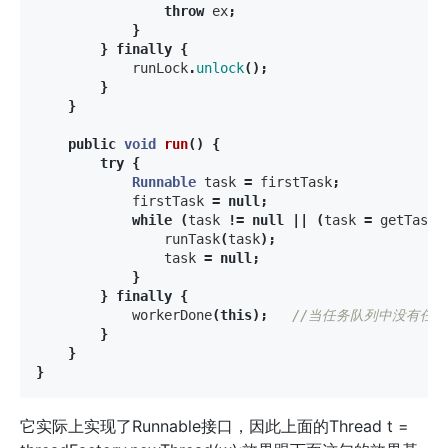
throw
ex
;
}
}
finally
{
runLock
.
unlock
();
}
}
public
void
run
()
{
try
{
Runnable
task
=
firstTask
;
firstTask
=
null
;
while
(
task
!=
null
||
(
task
=
getTask
(
runTask
(
task
);
task
=
null
;
}
}
finally
{
workerDone
(
this
);
//当任务队列中没有任务时
}
}
}
它实际上实现了Runnable接口，因此上面的Thread t =