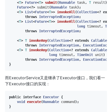
<
T
>
Future
<
T
>
submit
(
Runnable
task
,
T
result
);
Future
<?>
submit
(
Runnable
task
);
<
T
>
List
<
Future
<
T
>>
invokeAll
(
Collection
<?
exte
throws
InterruptedException
;
<
T
>
List
<
Future
<
T
>>
invokeAll
(
Collection
<?
exte
long
timeout
,
Tim
throws
InterruptedException
;
<
T
>
T
invokeAny
(
Collection
<?
extends
Callable
<
T
throws
InterruptedException
,
ExecutionExcep
<
T
>
T
invokeAny
(
Collection
<?
extends
Callable
<
T
long
timeout
,
TimeUnit
unit
)
throws
InterruptedException
,
ExecutionExcep
}
而ExecutorService又是继承了Executor接口，我们看一
下Executor接口的实现：
public
interface
Executor
{
void
execute
(
Runnable
command
);
}