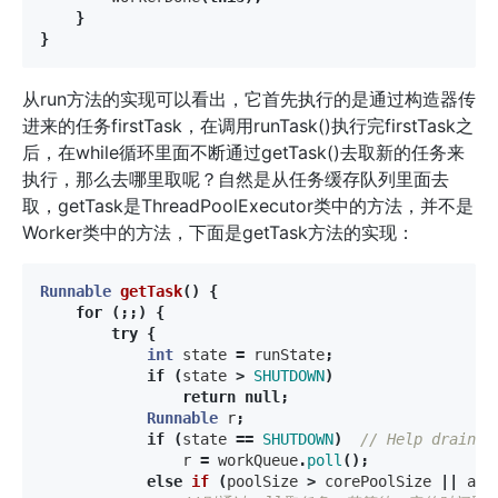
}
}
从run方法的实现可以看出，它首先执行的是通过构造器传
进来的任务firstTask，在调用runTask()执行完firstTask之
后，在while循环里面不断通过getTask()去取新的任务来
执行，那么去哪里取呢？自然是从任务缓存队列里面去
取，getTask是ThreadPoolExecutor类中的方法，并不是
Worker类中的方法，下面是getTask方法的实现：
Runnable
getTask
()
{
for
(;;)
{
try
{
int
state
=
runState
;
if
(
state
>
SHUTDOWN
)
return
null
;
Runnable
r
;
if
(
state
==
SHUTDOWN
)
// Help drain q
r
=
workQueue
.
poll
();
else
if
(
poolSize
>
corePoolSize
||
all