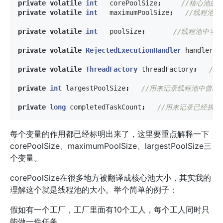
private
volatile
int
corePoolSize
;
//核心池的
private
volatile
int
maximumPoolSize
;
//线程池
private
volatile
int
poolSize
;
//线程池中当
private
volatile
RejectedExecutionHandler
handler
;
private
volatile
ThreadFactory
threadFactory
;
//
private
int
largestPoolSize
;
//用来记录线程池中曾经
private
long
completedTaskCount
;
//用来记录已经执
每个变量的作用都已经标明出来了，这里要重点解释一下
corePoolSize、maximumPoolSize、largestPoolSize三
个变量。
corePoolSize在很多地方被翻译成核心池大小，其实我的
理解这个就是线程池的大小。举个简单的例子：
假如有一个工厂，工厂里面有10个工人，每个工人同时只
能做一件任务。