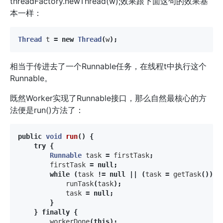
threadFactory.newThread(w);效果跟下面这句的效果基
本一样：
Thread
t
=
new
Thread
(
w
);
相当于传进去了一个Runnable任务，在线程t中执行这个
Runnable。
既然Worker实现了Runnable接口，那么自然最核心的方
法便是run()方法了：
public
void
run
()
{
try
{
Runnable
task
=
firstTask
;
firstTask
=
null
;
while
(
task
!=
null
||
(
task
=
getTask
())
!
runTask
(
task
);
task
=
null
;
}
}
finally
{
workerDone
(
this
);