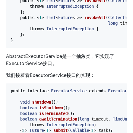
public
<
T
>
List
<
Future
<
T
>>
invokeAll
(
Collection
throws
InterruptedException
{
};
public
<
T
>
List
<
Future
<
T
>>
invokeAll
(
Collection
long
timeo
throws
InterruptedException
{
};
}
AbstractExecutorService是一个抽象类，它实现了
ExecutorService接口。
我们接着看ExecutorService接口的实现：
public
interface
ExecutorService
extends
Executor
{
void
shutdown
();
boolean
isShutdown
();
boolean
isTerminated
();
boolean
awaitTermination
(
long
timeout
,
TimeUnit
throws
InterruptedException
;
<
T
>
Future
<
T
>
submit
(
Callable
<
T
>
task
);