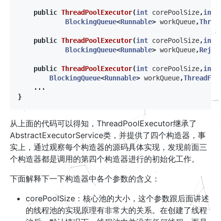
public
ThreadPoolExecutor
(
int
corePoolSize
,
int
BlockingQueue
<
Runnable
>
workQueue
,
Threa
public
ThreadPoolExecutor
(
int
corePoolSize
,
int
BlockingQueue
<
Runnable
>
workQueue
,
Rejec
public
ThreadPoolExecutor
(
int
corePoolSize
,
int
BlockingQueue
<
Runnable
>
workQueue
,
ThreadFac
...
}
从上面的代码可以得知，ThreadPoolExecutor继承了
AbstractExecutorService类，并提供了四个构造器，事
实上，通过观察每个构造器的源码具体实现，发现前面三
个构造器都是调用的第四个构造器进行的初始化工作。
下面解释下一下构造器中各个参数的含义：
corePoolSize：核心池的大小，这个参数跟后面讲述
的线程池的实现原理有非常大的关系。在创建了线程