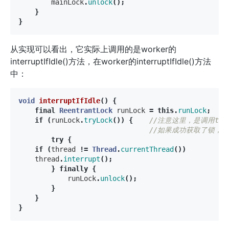
mainLock
.
unlock
();
}
}
从实现可以看出，它实际上调用的是worker的
interruptIfIdle()方法，在worker的interruptIfIdle()方法
中：
void
interruptIfIdle
()
{
final
ReentrantLock
runLock
=
this
.
runLock
;
if
(
runLock
.
tryLock
())
{
//注意这里，是调用tr
//如果成功获取了锁，说
try
{
if
(
thread
!=
Thread
.
currentThread
())
thread
.
interrupt
();
}
finally
{
runLock
.
unlock
();
}
}
}