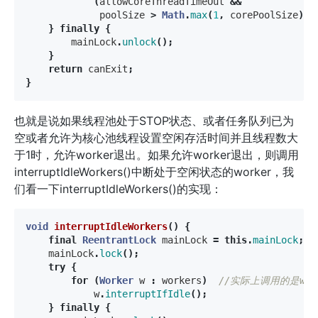
(
allowCoreThreadTimeOut
&&
poolSize
>
Math
.
max
(
1
,
corePoolSize
));
}
finally
{
mainLock
.
unlock
();
}
return
canExit
;
}
也就是说如果线程池处于STOP状态、或者任务队列已为
空或者允许为核心池线程设置空闲存活时间并且线程数大
于1时，允许worker退出。如果允许worker退出，则调用
interruptIdleWorkers()中断处于空闲状态的worker，我
们看一下interruptIdleWorkers()的实现：
void
interruptIdleWorkers
()
{
final
ReentrantLock
mainLock
=
this
.
mainLock
;
mainLock
.
lock
();
try
{
for
(
Worker
w
:
workers
)
//实际上调用的是worke
w
.
interruptIfIdle
();
}
finally
{