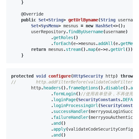
}
@Override
public
Set
<
String
>
getUrlByname
(
String
username
Set
<
SysMenu
>
mesnus
=
new
HashSet
<>();
userRepository
.
findByUsername
(
username
)
.
getRoles
()
.
forEach
(
e
->
mesnus
.
addAll
(
e
.
getMenu
return
mesnus
.
stream
().
map
(
e
->
e
.
getUrl
()).
c
}
protected
void
configure
(
HttpSecurity
http
)
throws
//        http.addFilterBefore(validateCodeFilter, 
http
.
headers
().
frameOptions
().
disable
().
and
.
formLogin
()
//使用表单登录，不再使用默认h
.
loginPage
(
SecurityConstants
.
DEFAUL
.
loginProcessingUrl
(
SecurityConstan
.
successHandler
(
merryyouLoginSucces
.
failureHandler
(
merryyouAuthenticat
.
and
()
.
apply
(
validateCodeSecurityConfig
)
.
and
()