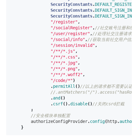
SecurityConstants
.
DEFAULT_REGISTER_
SecurityConstants
.
DEFAULT_SIGN_IN_P
SecurityConstants
.
DEFAULT_SIGN_IN_U
"/register"
,
"/socialRegister"
,
//社交账号注册和绑
"/user/register"
,
//处理社交注册请求
"/social/info"
,
//获取当前社交用户信息
"/session/invalid"
,
"/**/*.js"
,
"/**/*.css"
,
"/**/*.jpg"
,
"/**/*.png"
,
"/**/*.woff2"
,
"/code/*"
)
.
permitAll
()
//以上的请求都不需要认证
//.antMatchers("/").access("hasRole
.
and
()
.
csrf
().
disable
()
//关闭csrd拦截
;
//安全模块单独配置
authorizeConfigProvider
.
config
(
http
.
authori
}