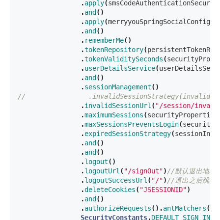
.
apply
(
smsCodeAuthenticationSecurit
.
and
()
.
apply
(
merryyouSpringSocialConfigur
.
and
()
.
rememberMe
()
.
tokenRepository
(
persistentTokenRep
.
tokenValiditySeconds
(
securityPrope
.
userDetailsService
(
userDetailsServ
.
and
()
.
sessionManagement
()
//                .invalidSessionStrategy(invalidSe
.
invalidSessionUrl
(
"/session/invali
.
maximumSessions
(
securityProperties
.
maxSessionsPreventsLogin
(
securityP
.
expiredSessionStrategy
(
sessionInfo
.
and
()
.
and
()
.
logout
()
.
logoutUrl
(
"/signOut"
)
//默认退出地址/l
.
logoutSuccessUrl
(
"/"
)
//退出之后跳转
.
deleteCookies
(
"JSESSIONID"
)
.
and
()
.
authorizeRequests
().
antMatchers
(
Se
SecurityConstants
.
DEFAULT_SIGN_IN_P