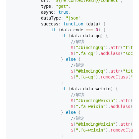
            url
:
"${re.contextPath}/connect"
,
            type
:
"get"
,
            async
:
true
,
            dataType
:
"json"
,
            success
:
function
(
data
)
{
if
(
data
.
code 
===
0
)
{
if
(
data
.
data
.
qq
)
{
//解绑
$
(
"#bindingQq"
)
.
attr
(
"title
$
(
".fa-qq"
)
.
addClass
(
"socia
}
else
{
//绑定
$
(
"#bindingQq"
)
.
attr
(
"title
$
(
".fa-qq"
)
.
removeClass
(
"so
}
if
(
data
.
data
.
weixin
)
{
//解绑
$
(
"#bindingWeixin"
)
.
attr
(
"t
$
(
".fa-weixin"
)
.
addClass
(
"s
}
else
{
//绑定
$
(
"#bindingWeixin"
)
.
attr
(
"t
$
(
".fa-weixin"
)
.
removeClass
}