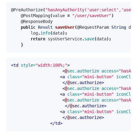
@PreAuthorize
(
"hasAnyAuthority('user:select','user:
@PostMapping
(
value
=
"/user/saveUser"
)
@ResponseBody
public
Result
saveUser
(
@RequestParam
String
dat
log
.
info
(
data
);
return
sysUserService
.
save
(
data
);
}
<td
style=
"width:100%;"
>
<
@
sec.authorize
access=
"hasAut
<a
class=
"mini-button"
iconCls=
</
@
sec.authorize>
<
@
sec.authorize
access=
"hasAut
<a
class=
"mini-button"
iconCls=
<
@
sec.authorize
access=
"hasAut
</
@
sec.authorize>
<a
class=
"mini-button"
iconCls=
</
@
sec.authorize>
</td>