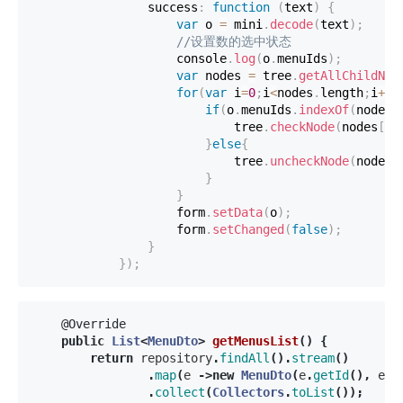
                success
:
function
(
text
)
{
var
 o 
=
 mini
.
decode
(
text
)
;
//设置数的选中状态
                    console
.
log
(
o
.
menuIds
)
;
var
 nodes 
=
 tree
.
getAllChildNod
for
(
var
 i
=
0
;
i
<
nodes
.
length
;
i
++
)
if
(
o
.
menuIds
.
indexOf
(
nodes
[
                            tree
.
checkNode
(
nodes
[
i
]
}
else
{
                            tree
.
uncheckNode
(
nodes
[
}
}
                    form
.
setData
(
o
)
;
                    form
.
setChanged
(
false
)
;
}
}
)
;
@Override
public
List
<
MenuDto
>
getMenusList
()
{
return
repository
.
findAll
().
stream
()
.
map
(
e
->
new
MenuDto
(
e
.
getId
(),
e
.
g
.
collect
(
Collectors
.
toList
());